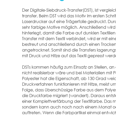
Der Digitale-Siebdruck-Transfer(DST), ist vergle
transfer. Beim DST wird das Motiv im ersten Schri
Laserdrucker auf eine Trägerfolie gedruckt. D
sehr farbige Motive möglich. Anschließend wird
hinterlegt, damit die Farbe auf dunklen Textilien 
Transfer mit dem Textil verbindet, wird er mit e
bestreut und anschließend durch einen Trocke
angetrocknet. Somit sind die Transfers lagerun
mit Druck und Hitze auf das Textil gepresst werd
DSTs kommen häufig zum Einsatz an Stellen, an
nicht realisierbar wäre und bei Materialien mit 
Polyester hat die Eigenschaft, ab 130 Grad wei
Druckverfahren funktionieren mit Hitze, meist u
Folge, dass überschüssige Farbe aus dem Poly
die Druckfarbe migriert (wandert). Daraus ents
einer Komplettverfärbung der Textilfarbe. Das mu
sondern kann auch noch nach einem Monat od
auftreten. Wenn die Farbpartikel einmal entwic