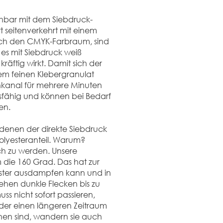
ichbar mit dem Siebdruck-
tt seitenverkehrt mit einem
urch den CMYK-Farbraum, sind
 es mit Siebdruck weiß
kräftig wirkt. Damit sich der
inem feinen Klebergranulat
nkanal für mehrere Minuten
gsfähig und können bei Bedarf
en.
 denen der direkte Siebdruck
Polyesteranteil. Warum?
ch zu werden. Unsere
m die 160 Grad. Das hat zur
ester ausdampfen kann und in
tehen dunkle Flecken bis zu
ss nicht sofort passieren,
er einen längeren Zeitraum
hen sind, wandern sie auch