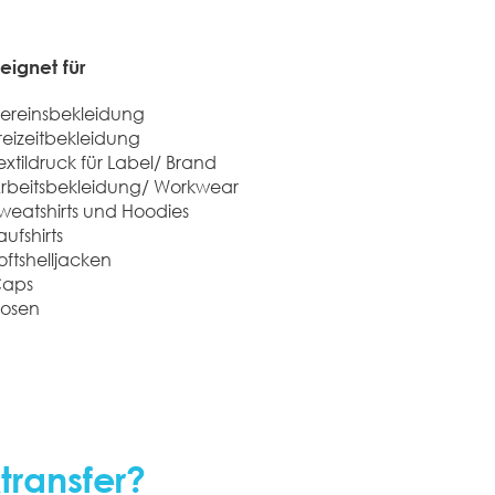
ignet für​
ereinsbekleidung
reizeitbekleidung
extildruck für Label/ Brand
Arbeitsbekleidung/ Workwear
weatshirts und Hoodies
aufshirts
oftshelljacken
Caps
Hosen
transfer?