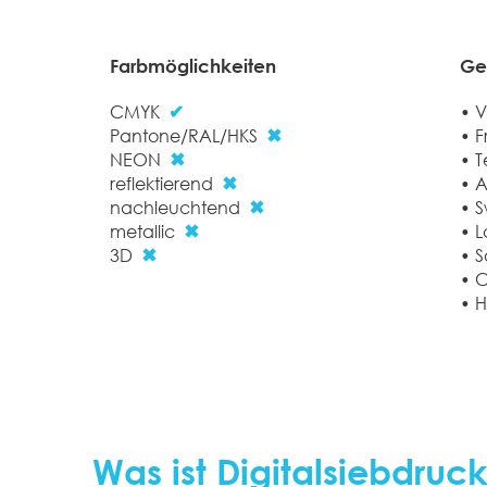
Farbmöglichkeiten
Gee
CMYK
• V
✔
Pantone/RAL/HKS
• F
✖
NEON
• T
✖
reflektierend
• 
✖
nachleuchtend
• S
✖
metallic
• L
✖
3D
• S
✖
• 
• 
Was ist Digitalsiebdruck