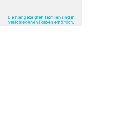
Die hier gezeigten Textilien sind in
verschiedenen Farben erhältlich.
Ein Klick auf das Bild führt dich zur
Farbauswahl und weiteren
Produktdetails.
Falls dein Wunschtextil nicht dabei
ist oder du unsere Produkte vor Ort
ansehen möchtest, kontaktiere uns
gerne oder vereinbare einen
Termin.
Jetzt kontaktieren
Kontakt