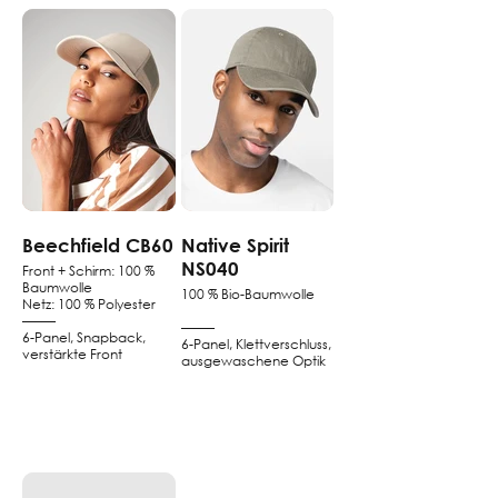
Beechfield CB60
Native Spirit
NS040
Front + Schirm: 100 %
Baumwolle
100 % Bio-Baumwolle
Netz: 100 % Polyester
–––––
–––––
6-Panel, Snapback,
6-Panel, Klettverschluss,
verstärkte Front
ausgewaschene Optik