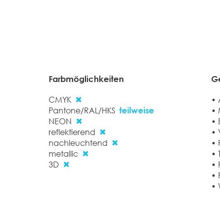
Farbmöglichkeiten
Ge
CMYK
• 
✖
Pantone/RAL/HKS
• 
teilweise
NEON
• 
✖
reflektierend
• 
✖
nachleuchtend
• 
✖
metallic
• 
✖
3D
• 
✖
• 
• 