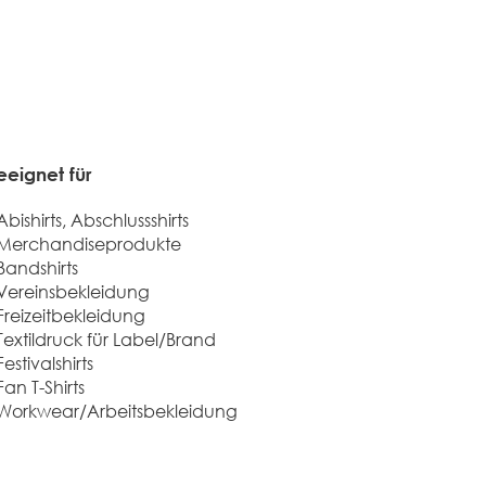
eignet für​
Abishirts, Abschlussshirts
Merchandiseprodukte
Bandshirts
Vereinsbekleidung
Freizeitbekleidung
Textildruck für Label/Brand
Festivalshirts
Fan T-Shirts
Workwear/Arbeitsbekleidung