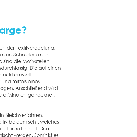
harge?
en der Textilveredelung.
en eine Schablone aus
 sind die Motivstellen
ndurchlässig. Die auf einen
ruckkarussell
 und mittels eines
zogen. Anschließend wird
rere Minuten getrocknet.
in Bleichverfahren.
itiv beigemischt, welches
aturfarbe bleicht. Dem
scht werden. Somit ist es