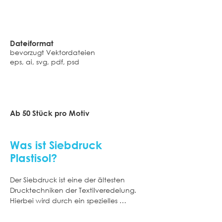
Dateiformat​
​bevorzugt Vektordateien
eps, ai, svg, pdf, psd
Ab 50 Stück pro Motiv
Was ist Siebdruck
Plastisol?
Der Siebdruck ist eine der ältesten 
Drucktechniken der Textilveredelung. 
Hierbei wird durch ein spezielles 
Kopierverfahren eine Schablone aus 
einem feinmaschigen Sieb erstellt.In 