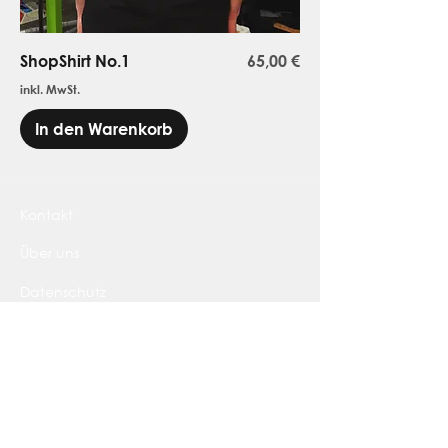
Preis
ShopShirt No.1
65,00 €
inkl. MwSt.
In den Warenkorb
Kontakt
Über uns
Datenschutz
Widerrufsbelehrung
AGB
Impressum